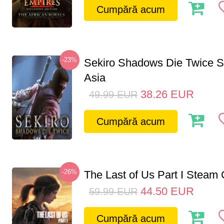
Cumpără acum
-23%
Sekiro Shadows Die Twice 
Asia
38.26
EUR
49.99
EUR
Cumpără acum
-26%
The Last of Us Part I Stea
44.50
EUR
59.99
EUR
Cumpără acum