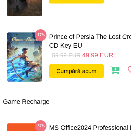
-17%
Prince of Persia The Lost C
CD Key EU
49.99
EUR
59.99
EUR
Cumpără acum
Game Recharge
-37%
MS Office2024 Professional