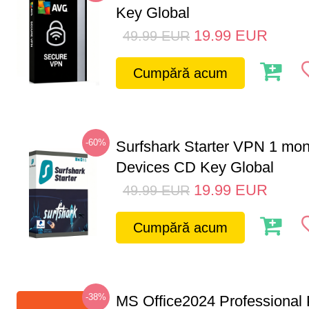
Key Global
19.99
EUR
49.99
EUR
Cumpără acum
-60%
Surfshark Starter VPN 1 mon
Devices CD Key Global
19.99
EUR
49.99
EUR
Cumpără acum
-38%
MS Office2024 Professional