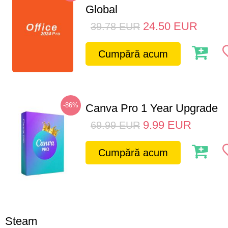
Global
24.50
EUR
39.78
EUR
Cumpără acum
-86%
Canva Pro 1 Year Upgrade
9.99
EUR
69.99
EUR
Cumpără acum
Steam