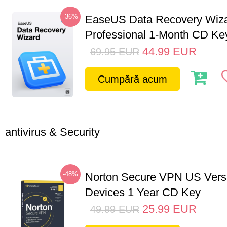
-36%
EaseUS Data Recovery Wiz
Professional 1-Month CD Ke
44.99
EUR
69.95
EUR
Cumpără acum
antivirus & Security
-48%
Norton Secure VPN US Vers
Devices 1 Year CD Key
25.99
EUR
49.99
EUR