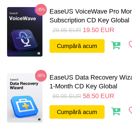
-35%
EaseUS VoiceWave Pro Mon
Subscription CD Key Global
19.50
EUR
29.95
EUR
Cumpără acum
-35%
EaseUS Data Recovery Wiza
1-Month CD Key Global
58.50
EUR
89.95
EUR
Cumpără acum