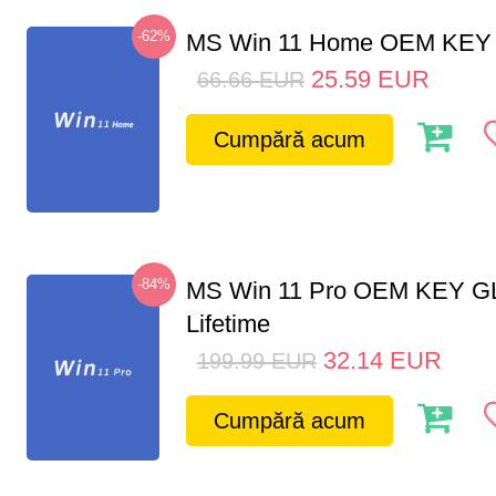
-62%
MS Win 11 Home OEM KE
25.59
EUR
66.66
EUR
Cumpără acum
-84%
MS Win 11 Pro OEM KEY G
Lifetime
32.14
EUR
199.99
EUR
Cumpără acum