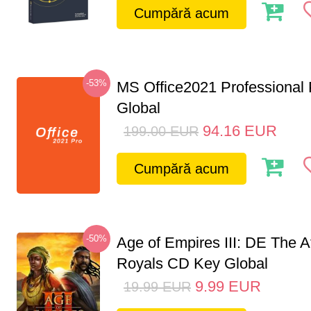
Cumpără acum
-53%
MS Office2021 Professional
Global
94.16
EUR
199.00
EUR
Cumpără acum
-50%
Age of Empires III: DE The A
Royals CD Key Global
9.99
EUR
19.99
EUR